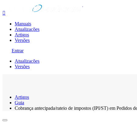

Manuais
Atualizações
Artigos
Versões
Entrar
Atualizações
Versões
Artigos
Guia
Cobrança antecipada/rateio de impostos (IPI/ST) em Pedidos d