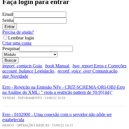
Faça login para entrar
Email
Senha
Entrar
Precisa de ajuda?
Lembrar login
Criar uma conta
Pesquisar
Buscar
import_contacts
Guia
book
Manual
bug_report
Erros e Correções
account_balance
Legislação
record_voice_over
Comunicação
star
Novidade
Erro - Rejeição na Emissão NFe - CRIT-SCHEMA-ORI-OBJ-Erro
na Análise do XML: '' viola a restrição pattern de '[0-9]{44}'
VENDAS - FATURAMENTO - 13/09/22 10:59
Erro - 0102900 - Uma conexão com o servidor não pôde ser
estabelecida
BASICO - OPERAÇÕES BÁSICAS - 15/06/21 14:13