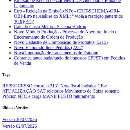
Emissão de Recibo de Carreteiro Desvinculado a Folha de
Pagamento
Erro - Rejeição na Emissão NFe - CRIT-SCHEMA-ORI-
OBJ-Erro na Análise do XML: '' viola a restrição pattern de
'[0-9]{44}'
Cálculo Custo Médio - Sistema Hádron
Novo Módulo Produção - Processo de Abertura, Início e
Encerramento de Ordem de Produção
Novo Cadastro de Composição de Produtos (5215)
Novo Elaborado Itens Pedidos (2222)
Nova importação de Lançamentos de Estoque
Cobrança antecipada/rateio de impostos (IPI/ST) em Pedidos
de Venda
Tags
REPROCESSO
consulta
2131
Nota fiscal
logística
CF-e
ATUALIZAÇÃO
SAT
relatórios
Movimento de Caixa
somente
Prócion
NFC-e
carga
MANIFFESTO
faturamento
Últimas Versões
Versão 30/07/2026
Versão 02/07/2026