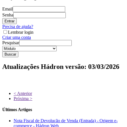
Email
Senha
Entrar
Precisa de ajuda?
Lembrar login
Criar uma conta
Pesquisar
Buscar
Atualizações
Hádron versão: 03/03/2026
< Anterior
Próxima >
Últimos Artigos
Nota Fiscal de Devolução de Venda (Entrada) - Origem e-
commerce - Hádron Web