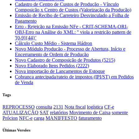
Cadastro de Centro de Custos de Produção - Vínculo
Composição x Centro de Custos (Valorização da Produção)
Emissão de Recibo de Carreteiro Desvinculado a Folha de
Pagamento
Erro - Rejeição na Emissão NFe - CRIT-SCHEMA-ORI-
OBJ-Erro na Análise do XML: '' viola a restrição pattern de
'[0-9]{44}'
Cálculo Custo Médio - Sistema Hádron
Novo Módulo Produção - Processo de Abertura, Início e
Encerramento de Ordem de Produção
Novo Cadastro de Composição de Produtos (5215)
Novo Elaborado Itens Pedidos (2222)
Nova importação de Lançamentos de Estoque
Cobrança antecipada/rateio de impostos (IPI/ST) em Pedidos
de Venda
Tags
REPROCESSO
consulta
2131
Nota fiscal
logística
CF-e
ATUALIZAÇÃO
SAT
relatórios
Movimento de Caixa
somente
Prócion
NFC-e
carga
MANIFFESTO
faturamento
Últimas Versões