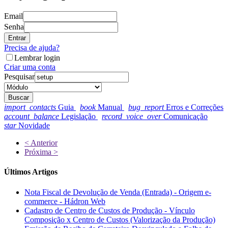
Email
Senha
Entrar
Precisa de ajuda?
Lembrar login
Criar uma conta
Pesquisar
Buscar
import_contacts
Guia
book
Manual
bug_report
Erros e Correções
account_balance
Legislação
record_voice_over
Comunicação
star
Novidade
< Anterior
Próxima >
Últimos Artigos
Nota Fiscal de Devolução de Venda (Entrada) - Origem e-
commerce - Hádron Web
Cadastro de Centro de Custos de Produção - Vínculo
Composição x Centro de Custos (Valorização da Produção)