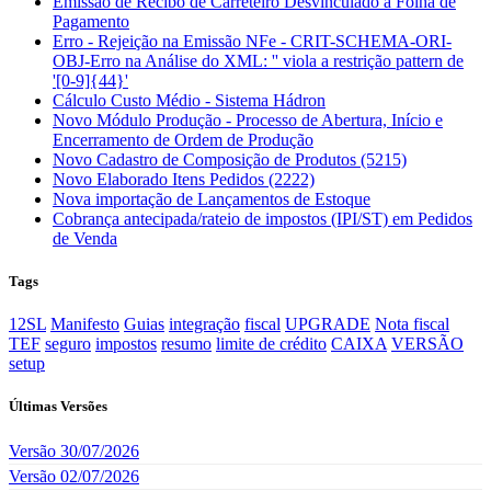
Emissão de Recibo de Carreteiro Desvinculado a Folha de
Pagamento
Erro - Rejeição na Emissão NFe - CRIT-SCHEMA-ORI-
OBJ-Erro na Análise do XML: '' viola a restrição pattern de
'[0-9]{44}'
Cálculo Custo Médio - Sistema Hádron
Novo Módulo Produção - Processo de Abertura, Início e
Encerramento de Ordem de Produção
Novo Cadastro de Composição de Produtos (5215)
Novo Elaborado Itens Pedidos (2222)
Nova importação de Lançamentos de Estoque
Cobrança antecipada/rateio de impostos (IPI/ST) em Pedidos
de Venda
Tags
12SL
Manifesto
Guias
integração
fiscal
UPGRADE
Nota fiscal
TEF
seguro
impostos
resumo
limite de crédito
CAIXA
VERSÃO
setup
Últimas Versões
Versão 30/07/2026
Versão 02/07/2026