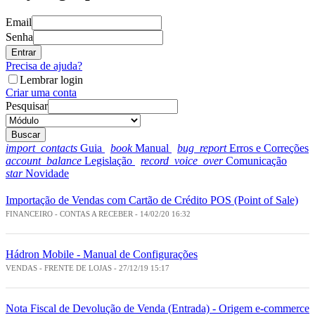
Email
Senha
Entrar
Precisa de ajuda?
Lembrar login
Criar uma conta
Pesquisar
Buscar
import_contacts
Guia
book
Manual
bug_report
Erros e Correções
account_balance
Legislação
record_voice_over
Comunicação
star
Novidade
Importação de Vendas com Cartão de Crédito POS (Point of Sale)
FINANCEIRO - CONTAS A RECEBER - 14/02/20 16:32
Hádron Mobile - Manual de Configurações
VENDAS - FRENTE DE LOJAS - 27/12/19 15:17
Nota Fiscal de Devolução de Venda (Entrada) - Origem e-commerce