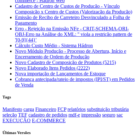
commerce - Hádron Web
Cadastro de Centro de Custos de Produção - Vínculo
Composição x Centro de Custos (Valorização da Produção)
Emissão de Recibo de Carreteiro Desvinculado a Folha de
Pagamento
Erro - Rejeição na Emissão NFe - CRIT-SCHEMA-ORI-
OBJ-Erro na Análise do XML: '' viola a restrição pattern de
'[0-9]{44}'
Cálculo Custo Médio - Sistema Hádron
Novo Módulo Produção - Processo de Abertura, Início e
Encerramento de Ordem de Produção
Novo Cadastro de Composição de Produtos (5215)
Novo Elaborado Itens Pedidos (2222)
Nova importação de Lançamentos de Estoque
Cobrança antecipada/rateio de impostos (IPI/ST) em Pedidos
de Venda
Tags
Manifesto
carga
Financeiro
FCP
relatórios
substituição tributária
seleção
TEF
cadastro de pedidos
mdf-e
impressão
seguro
sac
EXECUÇÃO
E-COMMERCE
Últimas Versões