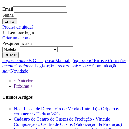
Email
Senha
Entrar
Precisa de ajuda?
Lembrar login
Criar uma conta
Pesquisar
Buscar
import_contacts
Guia
book
Manual
bug_report
Erros e Correções
account_balance
Legislação
record_voice_over
Comunicação
star
Novidade
< Anterior
Próxima >
Últimos Artigos
Nota Fiscal de Devolução de Venda (Entrada) - Origem e-
commerce - Hádron Web
Cadastro de Centro de Custos de Produção - Vínculo
Composição x Centro de Custos (Valorização da Produção)