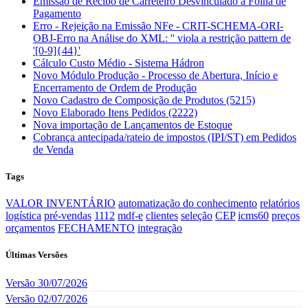
Emissão de Recibo de Carreteiro Desvinculado a Folha de
Pagamento
Erro - Rejeição na Emissão NFe - CRIT-SCHEMA-ORI-
OBJ-Erro na Análise do XML: '' viola a restrição pattern de
'[0-9]{44}'
Cálculo Custo Médio - Sistema Hádron
Novo Módulo Produção - Processo de Abertura, Início e
Encerramento de Ordem de Produção
Novo Cadastro de Composição de Produtos (5215)
Novo Elaborado Itens Pedidos (2222)
Nova importação de Lançamentos de Estoque
Cobrança antecipada/rateio de impostos (IPI/ST) em Pedidos
de Venda
Tags
VALOR INVENTÁRIO
automatização do conhecimento
relatórios
logística
pré-vendas
1112
mdf-e
clientes
seleção
CEP
icms60
preços
orçamentos
FECHAMENTO
integração
Últimas Versões
Versão 30/07/2026
Versão 02/07/2026