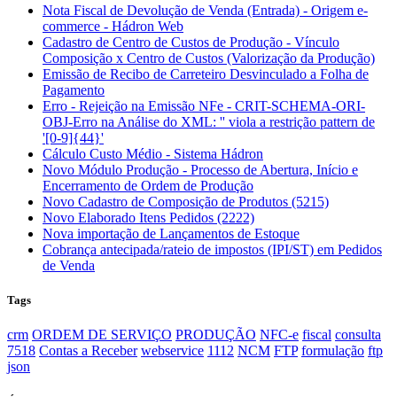
Nota Fiscal de Devolução de Venda (Entrada) - Origem e-
commerce - Hádron Web
Cadastro de Centro de Custos de Produção - Vínculo
Composição x Centro de Custos (Valorização da Produção)
Emissão de Recibo de Carreteiro Desvinculado a Folha de
Pagamento
Erro - Rejeição na Emissão NFe - CRIT-SCHEMA-ORI-
OBJ-Erro na Análise do XML: '' viola a restrição pattern de
'[0-9]{44}'
Cálculo Custo Médio - Sistema Hádron
Novo Módulo Produção - Processo de Abertura, Início e
Encerramento de Ordem de Produção
Novo Cadastro de Composição de Produtos (5215)
Novo Elaborado Itens Pedidos (2222)
Nova importação de Lançamentos de Estoque
Cobrança antecipada/rateio de impostos (IPI/ST) em Pedidos
de Venda
Tags
crm
ORDEM DE SERVIÇO
PRODUÇÃO
NFC-e
fiscal
consulta
7518
Contas a Receber
webservice
1112
NCM
FTP
formulação
ftp
json